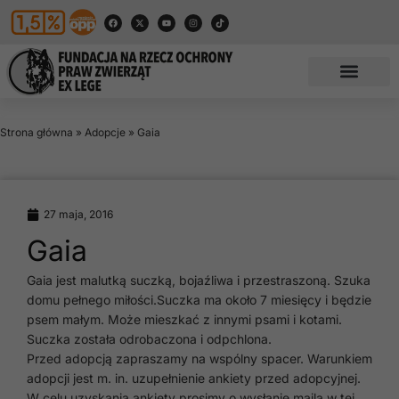
Strona główna
»
Adopcje
»
Gaia
27 maja, 2016
Gaia
Gaia jest malutką suczką, bojaźliwa i przestraszoną. Szuka
domu pełnego miłości.Suczka ma około 7 miesięcy i będzie
psem małym. Może mieszkać z innymi psami i kotami.
Suczka została odrobaczona i odpchlona.
Przed adopcją zapraszamy na wspólny spacer. Warunkiem
adopcji jest m. in. uzupełnienie ankiety przed adopcyjnej.
W celu uzyskania ankiety prosimy o wysłanie maila w tej