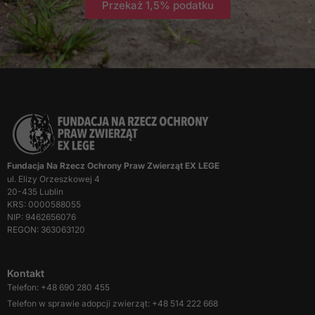
Przekaż 1,5% podatku
działała jak
najlepiej podczas
twojego
przejścia na nią.
Jeśli odrzucisz te
pliki cookie,
niektóre funkcje
znikną ze strony
internetowej.
Fundacja Na Rzecz Ochrony Praw Zwierząt EX LEGE
Marketing
ul. Elizy Orzeszkowej 4
Udostępniając
20-435 Lublin
swoje
KRS: 0000588055
zainteresowania i
NIP: 9462656076
zachowania
REGON: 363063120
podczas
odwiedzania naszej
strony, zwiększasz
Kontakt
szansę na
Telefon: +48 690 280 455
zobaczenie
Telefon w sprawie adopcji zwierząt: +48 514 222 668
spersonalizowanych