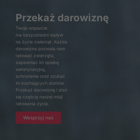
Przekaż darowiznę
Twoje wsparcie
ma bezpośredni wpływ
na życie zwierząt. Każda
darowizna pozwala nam
ratować zwierzęta,
zapewniać im opiekę
weterynaryjną,
schronienie oraz szukać
im kochających domów.
Przekaż darowiznę i stań
się częścią naszej misji
ratowania życia.
Konieczne
Te pliki cookie
Wesprzyj nas
nie są
opcjonalne. Są
one potrzebne