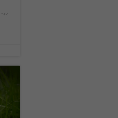
h
t mało