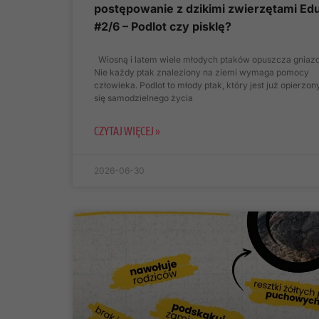
postępowanie z dzikimi zwierzętami Ed
#2/6 – Podlot czy pisklę?
Wiosną i latem wiele młodych ptaków opuszcza gniazd
Nie każdy ptak znaleziony na ziemi wymaga pomocy
człowieka. Podlot to młody ptak, który jest już opierzon
się samodzielnego życia
CZYTAJ WIĘCEJ »
2026-06-30