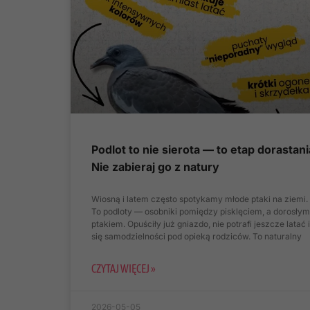
Podlot to nie sierota — to etap dorastani
Nie zabieraj go z natury
Wiosną i latem często spotykamy młode ptaki na ziemi.
To podloty — osobniki pomiędzy pisklęciem, a dorosłym
ptakiem. Opuściły już gniazdo, nie potrafi jeszcze latać 
się samodzielności pod opieką rodziców. To naturalny
CZYTAJ WIĘCEJ »
2026-05-05