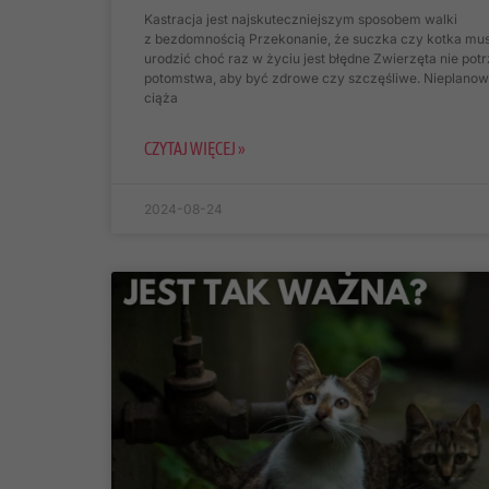
Kastracja jest najskuteczniejszym sposobem walki
z bezdomnością Przekonanie, że suczka czy kotka mus
urodzić choć raz w życiu jest błędne Zwierzęta nie pot
potomstwa, aby być zdrowe czy szczęśliwe. Nieplano
ciąża
CZYTAJ WIĘCEJ »
2024-08-24