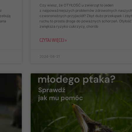
strony
Czy wiesz, że OTYŁOŚĆ u zwierząt to jeden
internetowej,
i
z najpoważniejszych problemów zdrowotnych naszyc
na podstawie
rzebują
czworonożnych przyjaciół? Zbyt dużo przekąsek i zby
tego, jak
wana
ruchu to prosta droga do poważnych schorzeń. Otyłość
strona jest
zwiększa ryzyko cukrzycy, chorób
używana.
CZYTAJ WIĘCEJ »
Doświadczenie
Aby nasza strona
2024-08-21
internetowa
działała jak
najlepiej podczas
twojego
przejścia na nią.
Jeśli odrzucisz te
pliki cookie,
niektóre funkcje
znikną ze strony
internetowej.