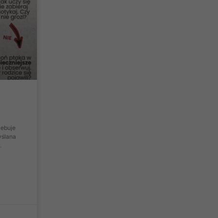
zebuje
yślana
.