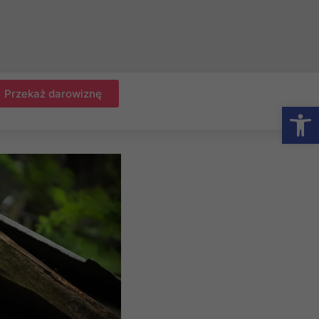
Przekaż darowiznę
Otwórz