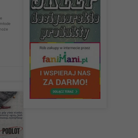
ie
 młode
 może