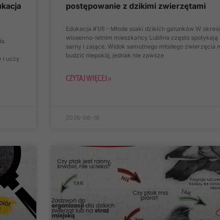
ukacja
postępowanie z dzikimi zwierzętami
Edukacja #1/6 – Młode ssaki dzikich gatunków W okres
wiosenno-letnim mieszkańcy Lublina często spotykają
a.
sarny i zające. Widok samotnego młodego zwierzęcia
budzić niepokój, jednak nie zawsze
y i uczy
CZYTAJ WIĘCEJ »
2026-06-16