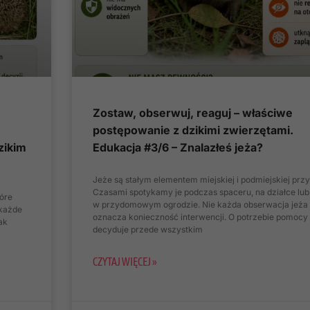
Zostaw, obserwuj, reaguj – właściwe
postępowanie z dzikimi zwierzętami.
zikim
Edukacja #3/6 – Znalazłeś jeża?
Jeże są stałym elementem miejskiej i podmiejskiej przy
Czasami spotykamy je podczas spaceru, na działce lub
tóre
w przydomowym ogrodzie. Nie każda obserwacja jeża
 każde
oznacza konieczność interwencji. O potrzebie pomocy
ak
decyduje przede wszystkim
CZYTAJ WIĘCEJ »