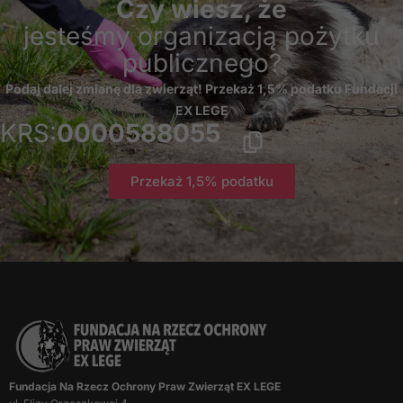
Czy wiesz, że
jesteśmy organizacją pożytku
publicznego?
Podaj dalej zmianę dla zwierząt! Przekaż 1,5% podatku Fundacji
EX LEGE
KRS:
0000588055
Przekaż 1,5% podatku
Fundacja Na Rzecz Ochrony Praw Zwierząt EX LEGE