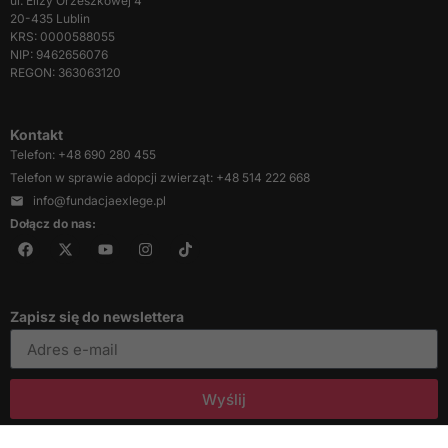
ul. Elizy Orzeszkowej 4
20-435 Lublin
KRS: 0000588055
Konieczne
NIP: 9462656076
Te pliki cookie
REGON: 363063120
nie są
opcjonalne. Są
one potrzebne
Kontakt
do
Telefon: +48 690 280 455
funkcjonowania
Telefon w sprawie adopcji zwierząt: +48 514 222 668
strony
info@fundacjaexlege.pl
internetowej.
Dołącz do nas:
Statystyka
Abyśmy mogli
poprawić
Zapisz się do newslettera
funkcjonalność
i strukturę
strony
internetowej,
Wyślij
na podstawie
tego, jak