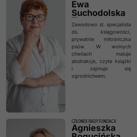
szkoleń z zakresu
Ewa
prawnej ochrony
Suchodolska
zwierząt
oraz organizatorem
Zawodowo st. specjalista
cyklicznie realizowanych
ds. księgowości,
specjalistycznych
prywatnie miłośniczka
szkoleń. M.in. w 2016
psów. W wolnych
roku przeprowadziła
chwilach maluje
szkolenia dla 100
abstrakcje, czyta książki
funkcjonariuszy Straży
i zajmuje się
Miejskiej Miasta Lublin
ogrodnictwem.
i 100 funkcjonariuszy
Policji z zakresu prawnej
ochrony zwierząt
oraz kontroli dobrostanu
zwierząt. W grudniu 2019
roku została zaproszona
CZŁONEK RADY FUNDACJI
Agnieszka
do prac
w Parlamentarnym
Bogucińska