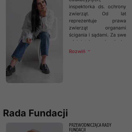
inspektorka ds. ochrony
zwierząt. Od lat
reprezentuje prawa
zwierząt organami
ścigania i sądami. Za swe
wieloletnie osiągnięcia,
została uhonorowana
Rozwiń
tytułem CZŁOWIEKA
ROKU 2016 w kategorii
Działalność Społeczna
w plebiscycie Dziennika
Wschodniego. Posiada
dyplomy z zakresu
psychologii psów,
behawiorystyki
Rada Fundacji
oraz instruktora
szkolenia psów. Jest
PRZEWODNICZĄCA RADY
autorem i prelegentem
FUNDACJI