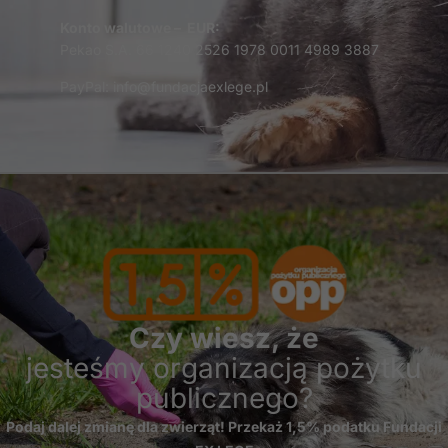
Konto walutowe – EUR:
Pekao S.A. 66 1240 2526 1978 0011 4989 3887
PayPal: info@fundacjaexlege.pl
Czy wiesz, że
jesteśmy organizacją pożytku
publicznego?
Podaj dalej zmianę dla zwierząt! Przekaż 1,5% podatku Fundacji