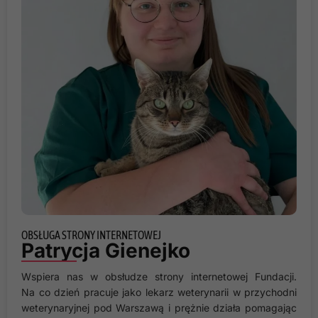
Doświadczenie
Aby nasza strona
internetowa
działała jak
najlepiej podczas
twojego
przejścia na nią.
Jeśli odrzucisz te
pliki cookie,
niektóre funkcje
znikną ze strony
internetowej.
Marketing
OBSŁUGA STRONY INTERNETOWEJ
Udostępniając
Patrycja Gienejko
swoje
zainteresowania i
Wspiera nas w obsłudze strony internetowej Fundacji.
zachowania
Na co dzień pracuje jako lekarz weterynarii w przychodni
podczas
weterynaryjnej pod Warszawą i prężnie działa pomagając
odwiedzania naszej