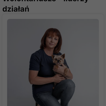
w tym. m.in. z ramienia
działań
brytyjskiej formacji Royal
Society for the
Prevention of Cruelty
to Animals (RSPCA)
oraz Sentience And
Animal Welfare
(Dobrostanu i Zdolności
do Odczuwania
u Zwierząt) z ramienia
Profesora Dobrostanu
z Cambridge University,
Department of Veterinary
Medicine, Centre for
Animal Welfare and
Anthrozoology Donalda
Broom’a.