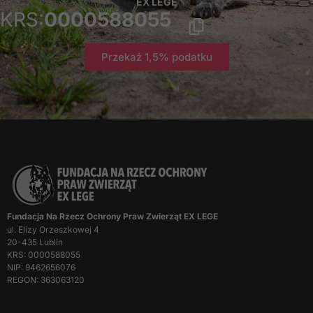
EX LEGE
KRS:
0000588055
Przekaż 1,5% podatku
Fundacja Na Rzecz Ochrony Praw Zwierząt EX LEGE
ul. Elizy Orzeszkowej 4
20-435 Lublin
KRS: 0000588055
NIP: 9462656076
REGON: 363063120