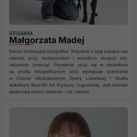
Te pliki cookie
nie są
opcjonalne. Są
one potrzebne
do
funkcjonowania
FOTOGRAFKA
strony
Małgorzata Madej
internetowej.
Nasza fundacyjna fotografka. Wspólnie z tatą wspiera nas
również przy wydarzeniach i wszelkich akcjach dot.
Statystyka
ratowania zwierząt. Prywatnie uczy się w technikum
Abyśmy mogli
na profilu fotograficznym oraz występuje scenicznie
poprawić
w Chórze Młodzieżowym Opery Lubelskiej i Studiu
funkcjonalność
wokalnym Blue-life Art Krystyny Cugowskiej. Jest również
i strukturę
opiekunką dwóch piesków – Lili i Hansia.
strony
internetowej,
na podstawie
tego, jak
strona jest
używana.