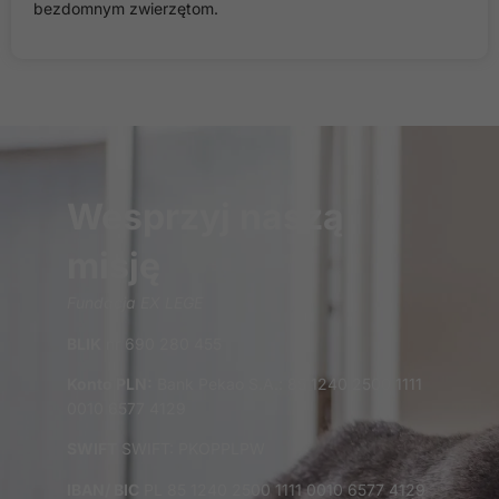
bezdomnym zwierzętom.
strony, zwiększasz
szansę na
zobaczenie
spersonalizowanych
treści i ofert.
Wesprzyj naszą
misję
Fundacja EX LEGE
BLIK
nr 690 280 455
Konto PLN:
Bank Pekao S.A.: 85 1240 2500 1111
0010 6577 4129
SWIFT
SWIFT: PKOPPLPW
IBAN/ BIC
PL 85 1240 2500 1111 0010 6577 4129