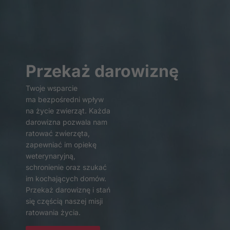
Przekaż darowiznę
Twoje wsparcie
ma bezpośredni wpływ
Konieczne
na życie zwierząt. Każda
Te pliki cookie
darowizna pozwala nam
nie są
ratować zwierzęta,
opcjonalne. Są
zapewniać im opiekę
one potrzebne
weterynaryjną,
do
schronienie oraz szukać
funkcjonowania
im kochających domów.
strony
internetowej.
Przekaż darowiznę i stań
się częścią naszej misji
ratowania życia.
Statystyka