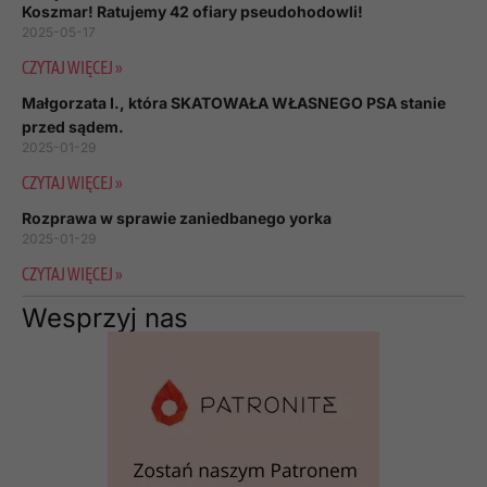
Koszmar! Ratujemy 42 ofiary pseudohodowli!
2025-05-17
CZYTAJ WIĘCEJ »
Małgorzata I., która SKATOWAŁA WŁASNEGO PSA stanie
przed sądem.
2025-01-29
CZYTAJ WIĘCEJ »
Rozprawa w sprawie zaniedbanego yorka
2025-01-29
CZYTAJ WIĘCEJ »
Wesprzyj nas