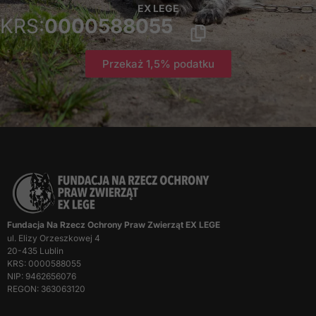
EX LEGE
znikną ze strony
KRS:
0000588055
internetowej.
Przekaż 1,5% podatku
Marketing
Udostępniając
swoje
zainteresowania i
zachowania
podczas
odwiedzania naszej
strony, zwiększasz
szansę na
zobaczenie
spersonalizowanych
Fundacja Na Rzecz Ochrony Praw Zwierząt EX LEGE
treści i ofert.
ul. Elizy Orzeszkowej 4
20-435 Lublin
KRS: 0000588055
NIP: 9462656076
REGON: 363063120