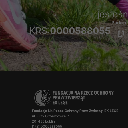
jesteś
Podaj d
KRS:
0000588055
Fundacja Na Rzecz Ochrony Praw Zwierząt EX LEGE
ul. Elizy Orzeszkowej 4
20-435 Lublin
KRS: 0000588055