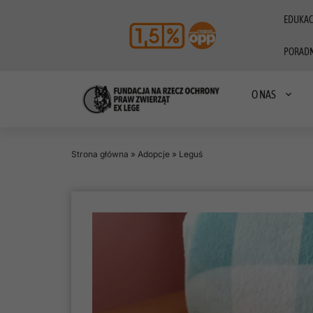
EDUKAC
PORADN
O NAS
Strona główna
»
Adopcje
»
Leguś