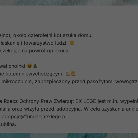
ejnot, około czteroletni kot szuka domu.
głaskanie i towarzystwo ludzi.
czekając na powrót opiekuna.
wał choinki
zie kotem niewychodzącym.
 mikroczpiem, zabezpieczony przed pasożytami wewnętrz
a Rzecz Ochrony Praw Zwierząt EX LEGE jest m.in. wypełni
maila oraz wizyta przed-adopcyjna. W celu uzyskania ankie
: adopcje@fundacjaexlege.pl
ublina.