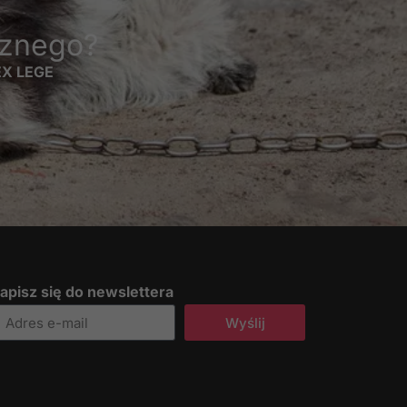
cznego?
 EX LEGE
apisz się do newslettera
Wyślij