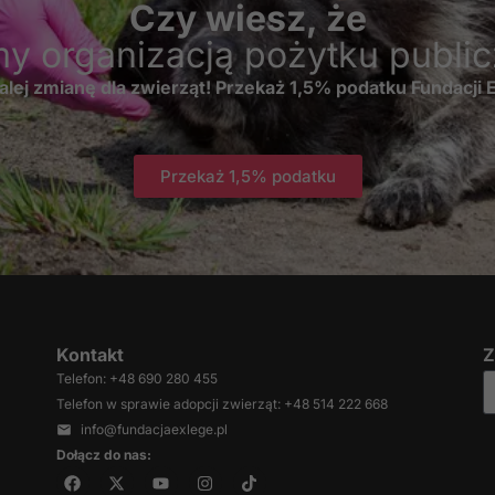
Czy wiesz, że
Jeśli odrzucisz te
pliki cookie,
my organizacją pożytku publi
niektóre funkcje
znikną ze strony
alej zmianę dla zwierząt! Przekaż 1,5% podatku Fundacji
internetowej.
Przekaż 1,5% podatku
Marketing
Udostępniając
swoje
zainteresowania i
zachowania
podczas
odwiedzania naszej
strony, zwiększasz
Kontakt
Z
szansę na
zobaczenie
Telefon: +48 690 280 455
spersonalizowanych
Telefon w sprawie adopcji zwierząt: +48 514 222 668
treści i ofert.
info@fundacjaexlege.pl
Dołącz do nas: