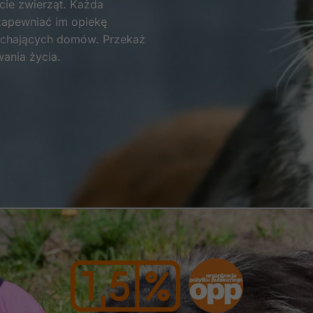
ie zwierząt. Każda
zapewniać im opiekę
Statystyka
kochających domów. Przekaż
Abyśmy mogli
wania życia.
poprawić
funkcjonalność
i strukturę
strony
internetowej,
na podstawie
tego, jak
strona jest
używana.
Doświadczenie
Aby nasza strona
internetowa
działała jak
najlepiej podczas
twojego
przejścia na nią.