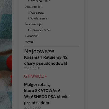
ZwierzoLublin
Aktualności
Warsztaty
Wydarzenia
Interwencje
Sprawy karne
Poradniki
Wyroki
Najnowsze
Koszmar! Ratujemy 42
ofiary pseudohodowli!
2025-05-17
CZYTAJ WIĘCEJ »
Małgorzata I.,
która SKATOWAŁA
WŁASNEGO PSA stanie
przed sądem.
2025-01-29