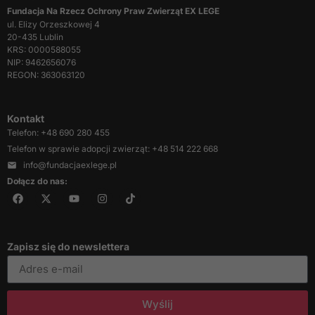
zachowania
Fundacja Na Rzecz Ochrony Praw Zwierząt EX LEGE
podczas
ul. Elizy Orzeszkowej 4
odwiedzania naszej
20-435 Lublin
strony, zwiększasz
KRS: 0000588055
szansę na
NIP: 9462656076
zobaczenie
REGON: 363063120
spersonalizowanych
treści i ofert.
Kontakt
Telefon: +48 690 280 455
Telefon w sprawie adopcji zwierząt: +48 514 222 668
info@fundacjaexlege.pl
Dołącz do nas:
Zapisz się do newslettera
Wyślij