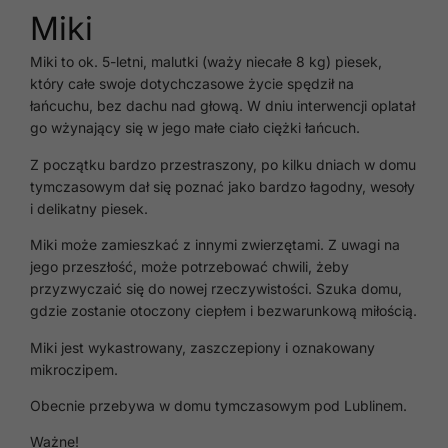
Miki
Miki to ok. 5-letni, malutki (waży niecałe 8 kg) piesek,
który całe swoje dotychczasowe życie spędził na
łańcuchu, bez dachu nad głową. W dniu interwencji oplatał
go wżynający się w jego małe ciało ciężki łańcuch.
Z początku bardzo przestraszony, po kilku dniach w domu
tymczasowym dał się poznać jako bardzo łagodny, wesoły
i delikatny piesek.
Miki może zamieszkać z innymi zwierzętami. Z uwagi na
jego przeszłość, może potrzebować chwili, żeby
przyzwyczaić się do nowej rzeczywistości. Szuka domu,
gdzie zostanie otoczony ciepłem i bezwarunkową miłością.
Miki jest wykastrowany, zaszczepiony i oznakowany
mikroczipem.
Obecnie przebywa w domu tymczasowym pod Lublinem.
Ważne!