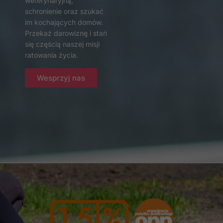
weterynaryjną,
schronienie oraz szukać
Konieczne
im kochających domów.
Te pliki cookie
Przekaż darowiznę i stań
nie są
się częścią naszej misji
opcjonalne. Są
ratowania życia.
one potrzebne
do
funkcjonowania
Wesprzyj nas
strony
internetowej.
Statystyka
Abyśmy mogli
poprawić
funkcjonalność
i strukturę
strony
internetowej,
na podstawie
tego, jak
strona jest