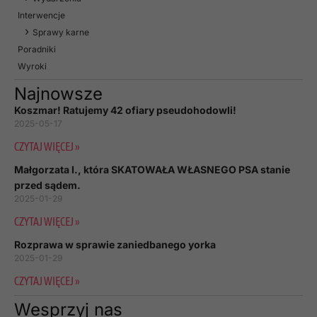
Interwencje
Sprawy karne
Poradniki
Wyroki
Najnowsze
Koszmar! Ratujemy 42 ofiary pseudohodowli!
2025-05-17
CZYTAJ WIĘCEJ »
Małgorzata I., która SKATOWAŁA WŁASNEGO PSA stanie
przed sądem.
2025-01-29
CZYTAJ WIĘCEJ »
Rozprawa w sprawie zaniedbanego yorka
2025-01-29
CZYTAJ WIĘCEJ »
Wesprzyj nas