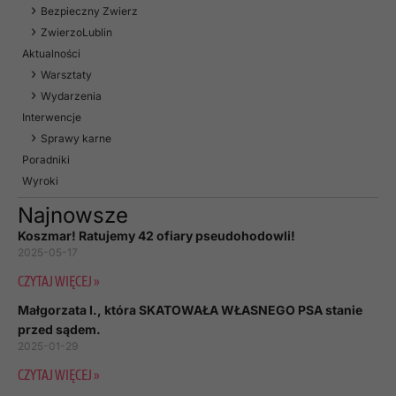
Bezpieczny Zwierz
ZwierzoLublin
Aktualności
Warsztaty
Wydarzenia
Interwencje
Sprawy karne
Poradniki
Wyroki
Najnowsze
Koszmar! Ratujemy 42 ofiary pseudohodowli!
2025-05-17
CZYTAJ WIĘCEJ »
Małgorzata I., która SKATOWAŁA WŁASNEGO PSA stanie
przed sądem.
2025-01-29
CZYTAJ WIĘCEJ »