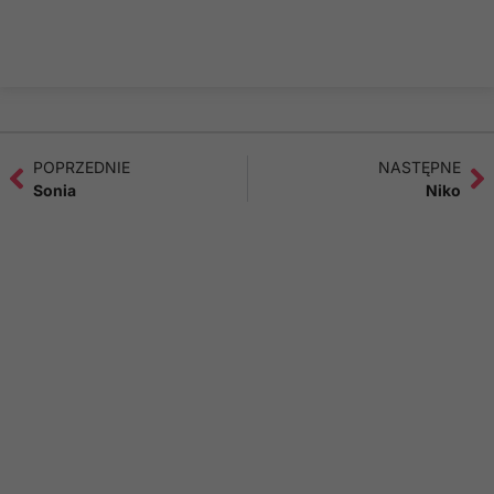
POPRZEDNIE
NASTĘPNE
Sonia
Niko
Przekaż darowiznę
Twoje wsparcie