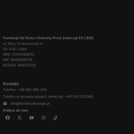
przejścia na nią.
Jeśli odrzucisz te
pliki cookie,
niektóre funkcje
znikną ze strony
internetowej.
Fundacja Na Rzecz Ochrony Praw Zwierząt EX LEGE
ul. Elizy Orzeszkowej 4
20-435 Lublin
Marketing
KRS: 0000588055
Udostępniając
NIP: 9462656076
swoje
REGON: 363063120
zainteresowania i
zachowania
podczas
Kontakt
odwiedzania naszej
Telefon: +48 690 280 455
strony, zwiększasz
Telefon w sprawie adopcji zwierząt: +48 514 222 668
szansę na
info@fundacjaexlege.pl
zobaczenie
Dołącz do nas:
spersonalizowanych
treści i ofert.