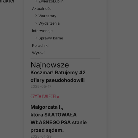
arakter
ZwierzoLublin
Aktualności
Warsztaty
Wydarzenia
Interwencje
Sprawy karne
Poradniki
Wyroki
Najnowsze
Koszmar! Ratujemy 42
ofiary pseudohodowli!
2025-05-17
CZYTAJ WIĘCEJ »
Małgorzata I.,
która SKATOWAŁA
WŁASNEGO PSA stanie
przed sądem.
2025-01-29