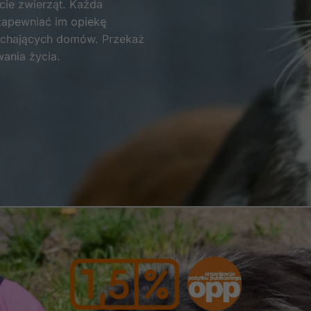
ie zwierząt. Każda
zapewniać im opiekę
Statystyka
kochających domów. Przekaż
Abyśmy mogli
wania życia.
poprawić
funkcjonalność
i strukturę
strony
internetowej,
na podstawie
tego, jak
strona jest
używana.
Doświadczenie
Aby nasza strona
internetowa
działała jak
najlepiej podczas
twojego
przejścia na nią.