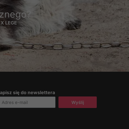
cznego?
 EX LEGE
apisz się do newslettera
Wyślij