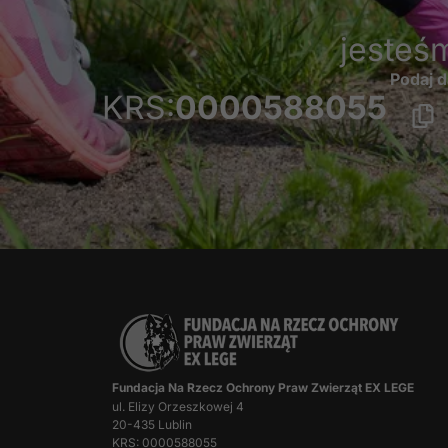
jesteś
Podaj d
KRS:
0000588055
Fundacja Na Rzecz Ochrony Praw Zwierząt EX LEGE
ul. Elizy Orzeszkowej 4
20-435 Lublin
KRS: 0000588055