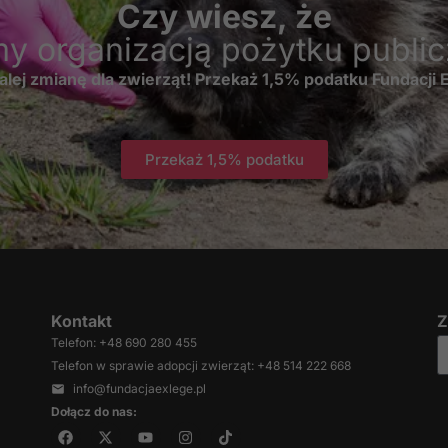
Czy wiesz, że
Jeśli odrzucisz te
pliki cookie,
my organizacją pożytku publi
niektóre funkcje
znikną ze strony
alej zmianę dla zwierząt! Przekaż 1,5% podatku Fundacji
internetowej.
Przekaż 1,5% podatku
Marketing
Udostępniając
swoje
zainteresowania i
zachowania
podczas
odwiedzania naszej
strony, zwiększasz
Kontakt
Z
szansę na
zobaczenie
Telefon: +48 690 280 455
spersonalizowanych
Telefon w sprawie adopcji zwierząt: +48 514 222 668
treści i ofert.
info@fundacjaexlege.pl
Dołącz do nas: