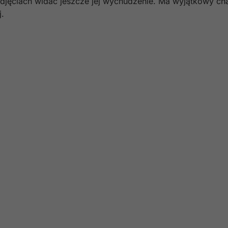
 zdjęciach widać jeszcze jej wychudzenie. Ma wyjątkowy ch
j.