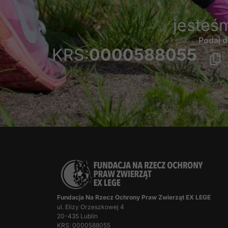
jesteś
Podaj d
KRS:
0000588055
Fundacja Na Rzecz Ochrony Praw Zwierząt EX LEGE
ul. Elizy Orzeszkowej 4
20-435 Lublin
KRS: 0000588055