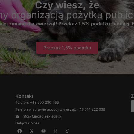
Czy wiesz, że
Jeśli odrzucisz te
pliki cookie,
my organizacją pożytku publi
niektóre funkcje
znikną ze strony
alej zmianę dla zwierząt! Przekaż 1,5% podatku Fundacji
internetowej.
Przekaż 1,5% podatku
Marketing
Udostępniając
swoje
zainteresowania i
zachowania
podczas
odwiedzania naszej
strony, zwiększasz
Kontakt
Z
szansę na
zobaczenie
Telefon: +48 690 280 455
spersonalizowanych
Telefon w sprawie adopcji zwierząt: +48 514 222 668
treści i ofert.
info@fundacjaexlege.pl
Dołącz do nas: