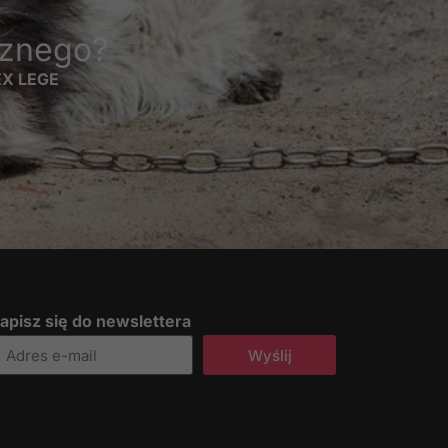
cznego?
 EX LEGE
apisz się do newslettera
Wyślij