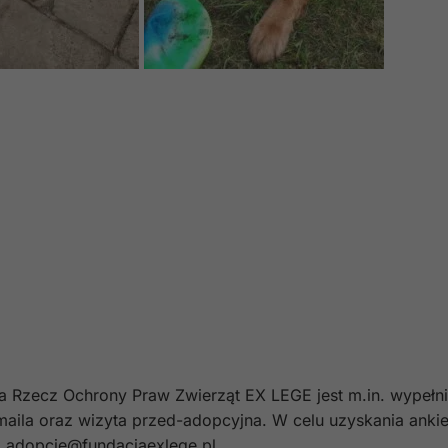
a Rzecz Ochrony Praw Zwierząt EX LEGE jest m.in. wypełni
maila oraz wizyta przed-adopcyjna. W celu uzyskania ankie
: adopcje@fundacjaexlege.pl