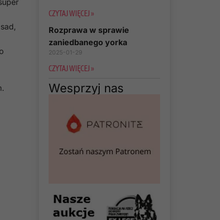
super
CZYTAJ WIĘCEJ »
asad,
Rozprawa w sprawie
zaniedbanego yorka
o
2025-01-29
CZYTAJ WIĘCEJ »
Wesprzyj nas
m.