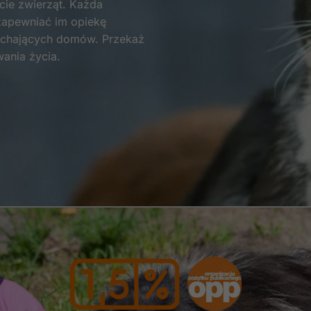
ie zwierząt. Każda
zapewniać im opiekę
Statystyka
kochających domów. Przekaż
Abyśmy mogli
wania życia.
poprawić
funkcjonalność
i strukturę
strony
internetowej,
na podstawie
tego, jak
strona jest
używana.
Doświadczenie
Aby nasza strona
internetowa
działała jak
najlepiej podczas
twojego
przejścia na nią.