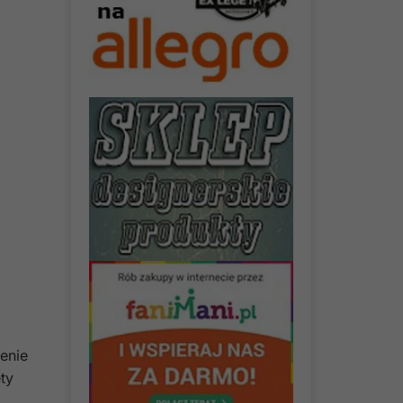
enie
ty