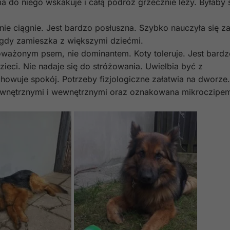
 do niego wskakuje i całą podróż grzecznie leży. Byłaby 
ie ciągnie. Jest bardzo posłuszna. Szybko nauczyła się z
 gdy zamieszka z większymi dziećmi.
ważonym psem, nie dominantem. Koty toleruje. Jest bardz
zieci. Nie nadaje się do stróżowania. Uwielbia być z
howuje spokój. Potrzeby fizjologiczne załatwia na dworze.
ewnętrznymi i wewnętrznymi oraz oznakowana mikroczipe