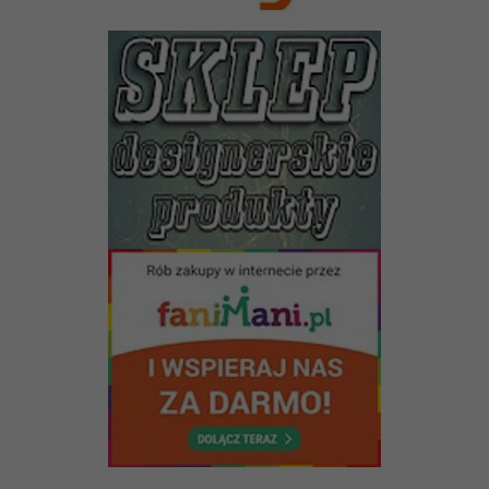
funkcjonalność
i strukturę
strony
internetowej,
na podstawie
tego, jak
strona jest
używana.
Doświadczenie
Aby nasza strona
internetowa
działała jak
najlepiej podczas
twojego
przejścia na nią.
Jeśli odrzucisz te
pliki cookie,
niektóre funkcje
znikną ze strony
internetowej.