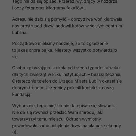
Tego nie da się opisać. Przeraźliwy, żrący w nozdrza
i oczy fetor oraz kilogramy fekaliów…
Adresu nie dało się pomylić – obrzydliwa woń kierowała
nas prosto pod drzwi hodowli kotów w ścisłym centrum
Lublina.
Początkowo mieliśmy nadzieję, że to zgłoszenie
to jakaś chora bajka. Niestety wszystko potwierdziło
się.
Osoba zgłaszająca szukała od trzech tygodni ratunku
dla tych zwierząt w kilku instytucjach – bezskutecznie.
Ostatecznie telefon do Urzędu Miasta Lublin okazał się
dobrym tropem. Urzędnicy polecili kontakt z naszą
Fundacją.
Wybaczcie, tego miejsca nie da opisać się słowami.
Nie da się również przesłać Wam smrodu, jaki
towarzyszył temu miejscu. Odruch wymiotny
powodowało samo uchylenie drzwi na ułamek sekundy
(!).