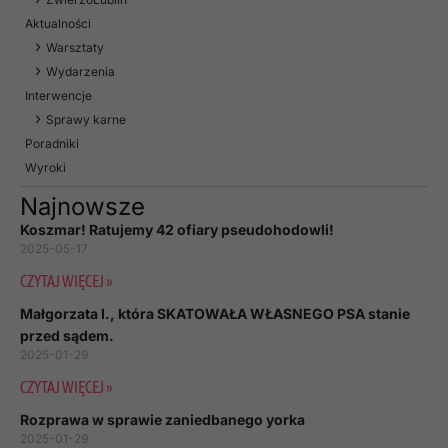
Aktualności
Warsztaty
Wydarzenia
Interwencje
Sprawy karne
Poradniki
Wyroki
Najnowsze
Koszmar! Ratujemy 42 ofiary pseudohodowli!
2025-05-17
CZYTAJ WIĘCEJ »
Małgorzata I., która SKATOWAŁA WŁASNEGO PSA stanie
przed sądem.
2025-01-29
CZYTAJ WIĘCEJ »
Rozprawa w sprawie zaniedbanego yorka
2025-01-29