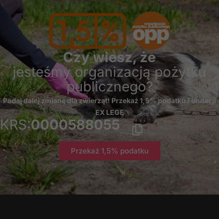
Czy wiesz, że
jesteśmy organizacją pożytku
publicznego?
Podaj dalej zmianę dla zwierząt! Przekaż 1,5% podatku Fundacji
EX LEGE
KRS:
0000588055
Przekaż 1,5% podatku