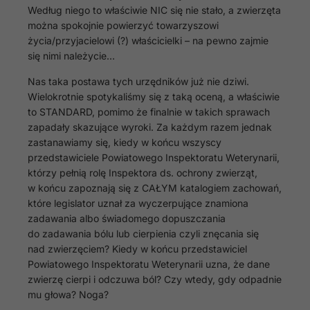
Według niego to właściwie NIC się nie stało, a zwierzęta
można spokojnie powierzyć towarzyszowi
życia/przyjacielowi (?) właścicielki – na pewno zajmie
się nimi należycie…
Nas taka postawa tych urzędników już nie dziwi.
Wielokrotnie spotykaliśmy się z taką oceną, a właściwie
to STANDARD, pomimo że finalnie w takich sprawach
zapadały skazujące wyroki. Za każdym razem jednak
zastanawiamy się, kiedy w końcu wszyscy
przedstawiciele Powiatowego Inspektoratu Weterynarii,
którzy pełnią rolę Inspektora ds. ochrony zwierząt,
w końcu zapoznają się z CAŁYM katalogiem zachowań,
które legislator uznał za wyczerpujące znamiona
zadawania albo świadomego dopuszczania
do zadawania bólu lub cierpienia czyli znęcania się
nad zwierzęciem? Kiedy w końcu przedstawiciel
Powiatowego Inspektoratu Weterynarii uzna, że dane
zwierzę cierpi i odczuwa ból? Czy wtedy, gdy odpadnie
mu głowa? Noga?