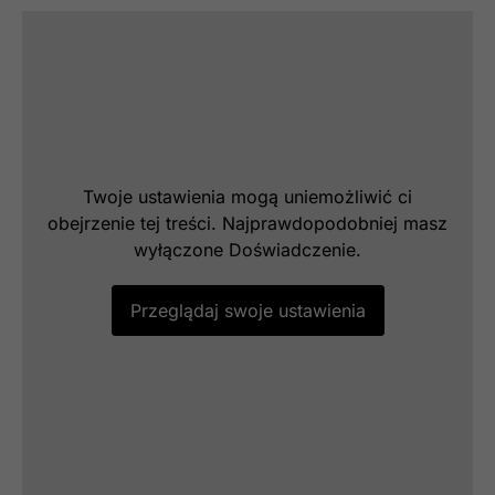
Marketing
Udostępniając
swoje
zainteresowania i
zachowania
podczas
Twoje ustawienia mogą uniemożliwić ci
odwiedzania naszej
obejrzenie tej treści. Najprawdopodobniej masz
strony, zwiększasz
wyłączone Doświadczenie.
szansę na
zobaczenie
spersonalizowanych
Przeglądaj swoje ustawienia
treści i ofert.