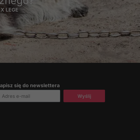
cznego?
 EX LEGE
apisz się do newslettera
Wyślij