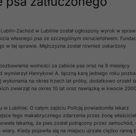
 psa zatłuczonego
Lublin-Zachód w Lublinie został ogłoszony wyrok w spraw
bicia własnego psa ze szczególnym okrucieństwem. Fundac
ego w tej sprawie. Mężczyzna został również oskarżony
 pozbawienia wolności za zabicie psa oraz na 8
miesięcy
Sąd wymierzył Henrykowi A. łączną karę jednego roku pozba
 wykonania na okres trzech lat próby, dodatkowo orzekł 
ich zwierząt na okres 10 lat oraz nawiązkę w kwocie 2000
u w Lublinie. O całym zajściu Policję powiadomiła lekarz
iejsce tego makabrycznego zdarzenia przez żonę właściciel
wała lekarkę, że pies został potrącony przez samochód,
 wiary. Kiedy pojawiła się na miejscu ujrzała ciężko ranną b