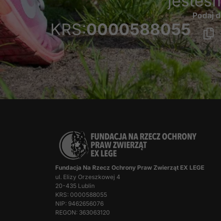
jesteś
Podaj d
KRS:
0000588055
Fundacja Na Rzecz Ochrony Praw Zwierząt EX LEGE
ul. Elizy Orzeszkowej 4
20-435 Lublin
KRS: 0000588055
NIP: 9462656076
REGON: 363063120