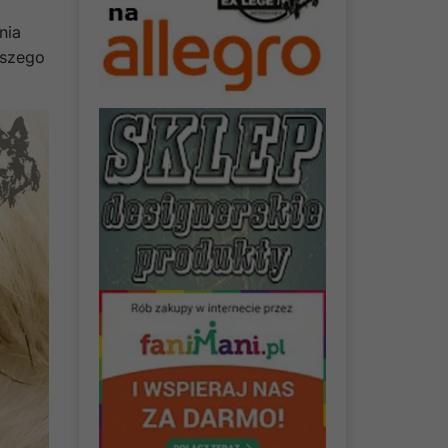
nia
lszego