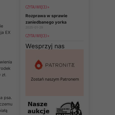
CZYTAJ WIĘCEJ »
Rozprawa w sprawie
zaniedbanego yorka
ie
2025-01-29
ja EX
CZYTAJ WIĘCEJ »
Wesprzyj nas
wienia
środek
 zł.
a psa.
 czemu
iałą