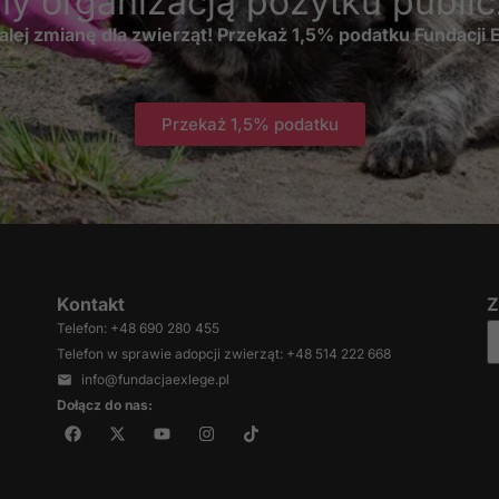
my organizacją pożytku publi
pliki cookie,
alej zmianę dla zwierząt! Przekaż 1,5% podatku Fundacji
niektóre funkcje
znikną ze strony
internetowej.
Przekaż 1,5% podatku
Marketing
Udostępniając
swoje
zainteresowania i
zachowania
podczas
odwiedzania naszej
Kontakt
Z
strony, zwiększasz
Telefon: +48 690 280 455
szansę na
Telefon w sprawie adopcji zwierząt: +48 514 222 668
zobaczenie
spersonalizowanych
info@fundacjaexlege.pl
treści i ofert.
Dołącz do nas: