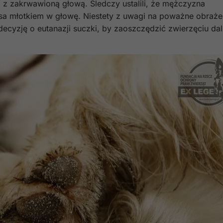
z zakrwawioną głową. Śledczy ustalili, że mężczyzna
psa młotkiem w głowę. Niestety z uwagi na poważne obraże
 decyzję o eutanazji suczki, by zaoszczędzić zwierzęciu da