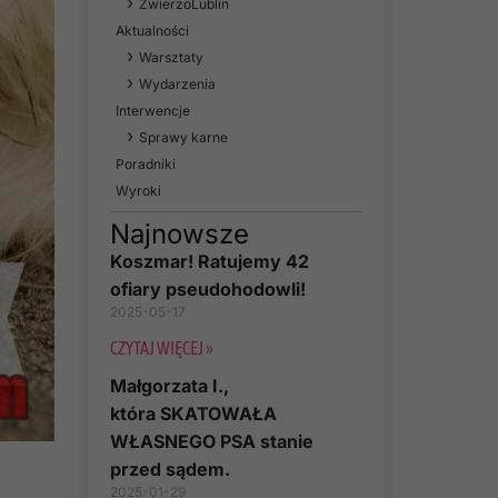
ZwierzoLublin
Aktualności
Warsztaty
Wydarzenia
Interwencje
Sprawy karne
Poradniki
Wyroki
Najnowsze
Koszmar! Ratujemy 42
ofiary pseudohodowli!
2025-05-17
CZYTAJ WIĘCEJ »
Małgorzata I.,
która SKATOWAŁA
WŁASNEGO PSA stanie
przed sądem.
2025-01-29