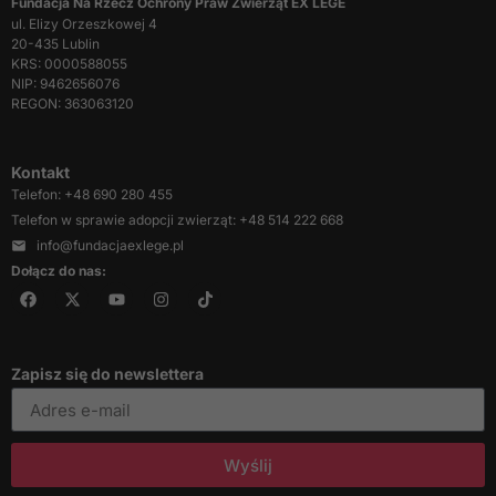
Fundacja Na Rzecz Ochrony Praw Zwierząt EX LEGE
ul. Elizy Orzeszkowej 4
20-435 Lublin
KRS: 0000588055
NIP: 9462656076
REGON: 363063120
Kontakt
Telefon: +48 690 280 455
Telefon w sprawie adopcji zwierząt: +48 514 222 668
info@fundacjaexlege.pl
Dołącz do nas:
Zapisz się do newslettera
Wyślij