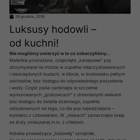
28 grudnia, 2016
Luksusy hodowli –
od kuchni!
Nie mogliśmy uwierzyć w to co zobaczyliśmy…
Maleńkie przerażone, zziębnięte „kanapowe” psy
utrzymywane na mrozie w zupełnie nieprzystosowanych
i nieocieplonych budach, w błocie, w środowisku pełnym
odchodów, bez dostępu do odpowiedniego pożywienia
i wody. Część psów zamknięta w szczelnie
wymurowanych „grobowcach” z drewnianymi wiekami
bez dostępu do światła dziennego, zupełnie
odizolowanych od tego, co dla psa najważniejsze –
kontaktu z człowiekiem. W „miskach” zamarznięta breja
ze śruty zmieszanej m.in. z chlebem.
Kobieta prowadząca „hodowlę” oznajmiła,