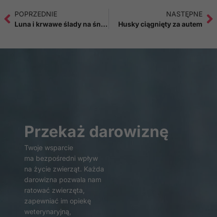
POPRZEDNIE
NASTĘPNE
Doświadczenie
Luna i krwawe ślady na śniegu
Husky ciągnięty za autem
Aby nasza strona
internetowa
działała jak
najlepiej podczas
twojego
przejścia na nią.
Jeśli odrzucisz te
pliki cookie,
niektóre funkcje
znikną ze strony
internetowej.
Przekaż darowiznę
Twoje wsparcie
Marketing
ma bezpośredni wpływ
Udostępniając
na życie zwierząt. Każda
swoje
darowizna pozwala nam
zainteresowania i
ratować zwierzęta,
zachowania
zapewniać im opiekę
podczas
weterynaryjną,
odwiedzania naszej