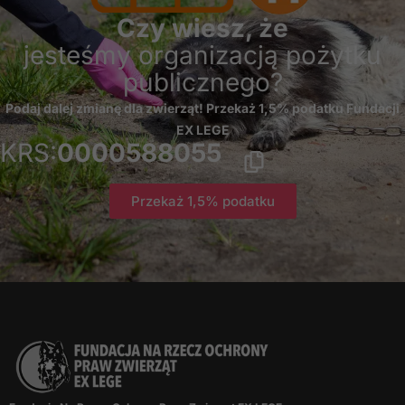
Czy wiesz, że
jesteśmy organizacją pożytku
publicznego?
Podaj dalej zmianę dla zwierząt! Przekaż 1,5% podatku Fundacji
EX LEGE
KRS:
0000588055
Przekaż 1,5% podatku