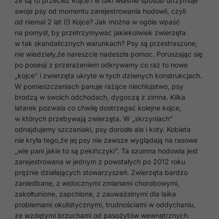
że są to przecież kojce i w taki właśnie sposób utrzymuje
swoje psy od momentu zarejestrowania hodowli, czyli
od niemal 2 lat (!) Kojce? Jak można w ogóle wpaść
na pomysł, by przetrzymywać jakiekolwiek zwierzęta
w tak skandalicznych warunkach? Psy są przestraszone,
nie wiedziały,że nareszcie nadeszła pomoc. Poruszając się
po posesji z przerażeniem odkrywamy co raz to nowe
„kojce” i zwierzęta ukryte w tych dziwnych konstrukcjach.
W pomieszczeniach panuje rażące niechlujstwo, psy
brodzą w swoich odchodach, dygoczą z zimna. Kilka
latarek pozwala co chwilę dostrzegać kolejne kojce,
w których przebywają zwierzęta. W „skrzyniach”
odnajdujemy szczeniaki, psy dorosłe ale i koty. Kobieta
nie kryła tego,że jej psy nie zawsze wyglądają na rasowe
„wie pani jakie to są pekińczyki”. Ta szumna hodowla jest
zarejestrowana w jednym z powstałych po 2012 roku
prężnie działających stowarzyszeń. Zwierzęta bardzo
zaniedbane, z widocznymi zmianami chorobowymi,
zakołtunione, zapchlone, z zauważalnymi dla laika
problemami okulistycznymi, trudnościami w oddychaniu,
ze wzdętymi brzuchami od pasożytów wewnętrznych.