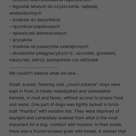
– legowisk łatwych do czyszczenia, najlepiej
wodoodpornych
– środków do dezynfekcji
– ręczników papierowych
– rękawiczek jednorazowych
– gryzaków
– środków od pasożytów zewnętrznych
– akcesoriów pielęgnacyjnych tj . szczotek, grzebieni,
maszynek, ostrzy, szamponów czy odżywek
………………………………….
We couldn’t believe what we saw…
Small, scared, freezing cold „couch potatoe” dogs were
kept in frost, in totally maladjusted and uninsulated
kennels, in mud and feces, without access to proper food
and water. One part of dogs was tightly locked in brick-
built “thumbs” with wooden lids. They were deprived of
daylight and completely isolated from what is the most
important for a dog –contact with humans. In their bowls,
there was a frozen bruised grain with bread. A woman that