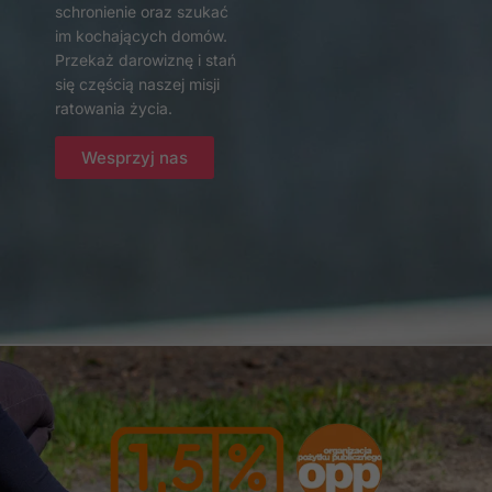
schronienie oraz szukać
strony, zwiększasz
im kochających domów.
szansę na
zobaczenie
Przekaż darowiznę i stań
spersonalizowanych
się częścią naszej misji
treści i ofert.
ratowania życia.
Wesprzyj nas