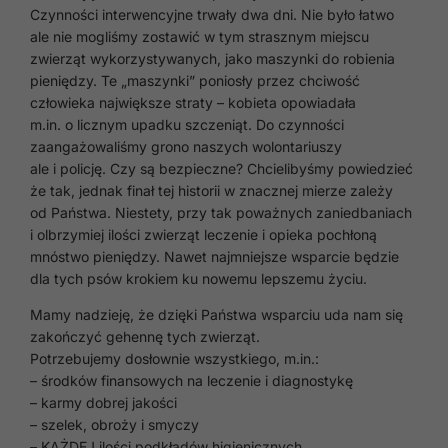
Czynności interwencyjne trwały dwa dni. Nie było łatwo
ale nie mogliśmy zostawić w tym strasznym miejscu
zwierząt wykorzystywanych, jako maszynki do robienia
pieniędzy. Te „maszynki” poniosły przez chciwość
człowieka największe straty – kobieta opowiadała
m.in. o licznym upadku szczeniąt. Do czynności
zaangażowaliśmy grono naszych wolontariuszy
ale i policję. Czy są bezpieczne? Chcielibyśmy powiedzieć
że tak, jednak finał tej historii w znacznej mierze zależy
od Państwa. Niestety, przy tak poważnych zaniedbaniach
i olbrzymiej ilości zwierząt leczenie i opieka pochłoną
mnóstwo pieniędzy. Nawet najmniejsze wsparcie będzie
dla tych psów krokiem ku nowemu lepszemu życiu.
Mamy nadzieję, że dzięki Państwa wsparciu uda nam się
zakończyć gehennę tych zwierząt.
Potrzebujemy dosłownie wszystkiego, m.in.:
– środków finansowych na leczenie i diagnostykę
– karmy dobrej jakości
– szelek, obroży i smyczy
– KAŻDEJ ilości podkładów higienicznych