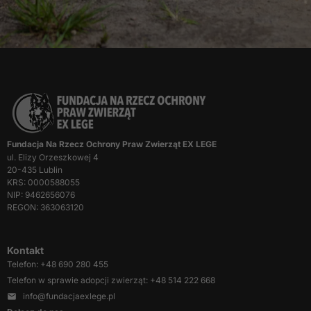
Marketing
Udostępniając
swoje
zainteresowania i
zachowania
podczas
odwiedzania naszej
strony, zwiększasz
szansę na
Fundacja Na Rzecz Ochrony Praw Zwierząt EX LEGE
zobaczenie
ul. Elizy Orzeszkowej 4
spersonalizowanych
20-435 Lublin
treści i ofert.
KRS: 0000588055
NIP: 9462656076
REGON: 363063120
Kontakt
Telefon: +48 690 280 455
Telefon w sprawie adopcji zwierząt: +48 514 222 668
info@fundacjaexlege.pl