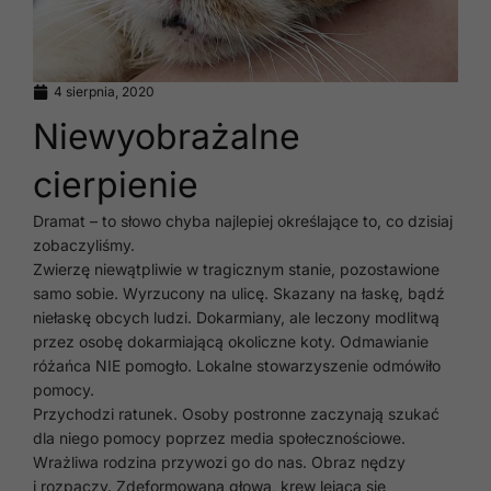
4 sierpnia, 2020
Niewyobrażalne
cierpienie
Dramat – to słowo chyba najlepiej określające to, co dzisiaj
zobaczyliśmy.
Zwierzę niewątpliwie w tragicznym stanie, pozostawione
samo sobie. Wyrzucony na ulicę. Skazany na łaskę, bądź
niełaskę obcych ludzi. Dokarmiany, ale leczony modlitwą
przez osobę dokarmiającą okoliczne koty. Odmawianie
różańca NIE pomogło. Lokalne stowarzyszenie odmówiło
pomocy.
Przychodzi ratunek. Osoby postronne zaczynają szukać
dla niego pomocy poprzez media społecznościowe.
Wrażliwa rodzina przywozi go do nas. Obraz nędzy
i rozpaczy. Zdeformowana głowa, krew lejąca się