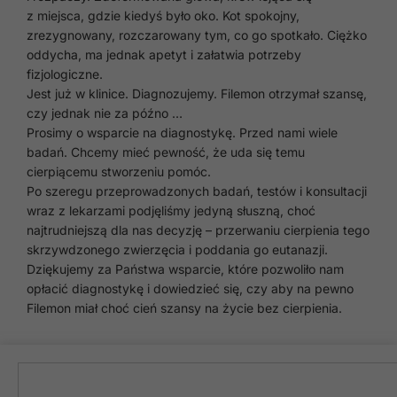
z miejsca, gdzie kiedyś było oko. Kot spokojny,
zrezygnowany, rozczarowany tym, co go spotkało. Ciężko
oddycha, ma jednak apetyt i załatwia potrzeby
fizjologiczne.
Jest już w klinice. Diagnozujemy. Filemon otrzymał szansę,
czy jednak nie za późno …
Prosimy o wsparcie na diagnostykę. Przed nami wiele
badań. Chcemy mieć pewność, że uda się temu
cierpiącemu stworzeniu pomóc.
Po szeregu przeprowadzonych badań, testów i konsultacji
wraz z lekarzami podjęliśmy jedyną słuszną, choć
najtrudniejszą dla nas decyzję – przerwaniu cierpienia tego
skrzywdzonego zwierzęcia i poddania go eutanazji.
Dziękujemy za Państwa wsparcie, które pozwoliło nam
opłacić diagnostykę i dowiedzieć się, czy aby na pewno
Filemon miał choć cień szansy na życie bez cierpienia.