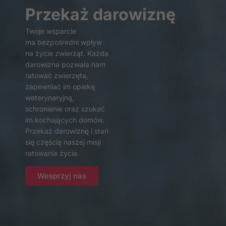
Przekaż darowiznę
Twoje wsparcie
ma bezpośredni wpływ
na życie zwierząt. Każda
darowizna pozwala nam
Konieczne
ratować zwierzęta,
Te pliki cookie
zapewniać im opiekę
nie są
weterynaryjną,
opcjonalne. Są
schronienie oraz szukać
one potrzebne
im kochających domów.
do
Przekaż darowiznę i stań
funkcjonowania
się częścią naszej misji
strony
ratowania życia.
internetowej.
Wesprzyj nas
Statystyka
Abyśmy mogli
poprawić
funkcjonalność