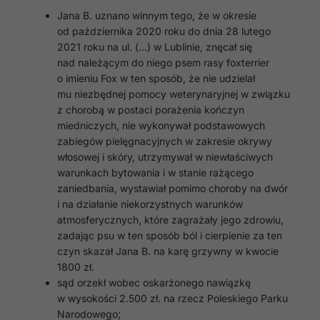
Jana B. uznano winnym tego, że w okresie
od października 2020 roku do dnia 28 lutego
2021 roku na ul. (…) w Lublinie, znęcał się
nad należącym do niego psem rasy foxterrier
o imieniu Fox w ten sposób, że nie udzielał
mu niezbędnej pomocy weterynaryjnej w związku
z chorobą w postaci porażenia kończyn
miedniczych, nie wykonywał podstawowych
zabiegów pielęgnacyjnych w zakresie okrywy
włosowej i skóry, utrzymywał w niewłaściwych
warunkach bytowania i w stanie rażącego
zaniedbania, wystawiał pomimo choroby na dwór
i na działanie niekorzystnych warunków
atmosferycznych, które zagrażały jego zdrowiu,
zadając psu w ten sposób ból i cierpienie za ten
czyn skazał Jana B. na karę grzywny w kwocie
1800 zł.
sąd orzekł wobec oskarżonego nawiązkę
w wysokości 2.500 zł. na rzecz Poleskiego Parku
Narodowego;