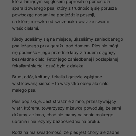
która łamiącym się głosem poprosiła o pomoc dla
sparaliżowanego psa, który z trudnością się porusza
powłócząc nogami na podjeździe posesji,
na której mieszka od szczeniaka wraz ze swoimi
właścicielami.
Kiedy udaliśmy się na miejsce, ujrzeliśmy zaniedbanego
psa leżącego przy garażu pod domem. Pies nie mógł
się podnieść – jego przednie łapy z trudem ciągnęły
bezwładne ciało. Fetor jego zaniedbanej i pozlepianej
fekaliami sierści, czuć było z daleka.
Brud, odór, kołtuny, fekalia i gałęzie wplątane
w sfilcowaną sierść – to wszystko oblepiało ciało
małego psa.
Pies popiskuje. Jest strasznie zimno, przeszywający
wiatr, któremu towarzyszy mżawka powodują, że sami
drżymy z zimna, choć nie mamy na sobie mokrego
ubrania i nie leżymy bezpośrednio na bruku.
Rodzina ma świadomość, że pies jest chory ale żadne