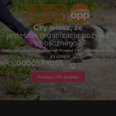
szansę na
zobaczenie
spersonalizowanych
treści i ofert.
Czy wiesz, że
jesteśmy organizacją pożytku
publicznego?
Podaj dalej zmianę dla zwierząt! Przekaż 1,5% podatku Fundacji
EX LEGE
KRS:
0000588055
Przekaż 1,5% podatku