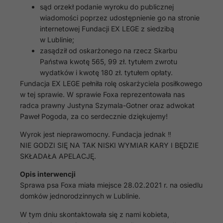
sąd orzekł podanie wyroku do publicznej
wiadomości poprzez udostępnienie go na stronie
internetowej Fundacji EX LEGE z siedzibą
w Lublinie;
zasądził od oskarżonego na rzecz Skarbu
Państwa kwotę 565, 99 zł. tytułem zwrotu
wydatków i kwotę 180 zł. tytułem opłaty.
Fundacja EX LEGE pełniła rolę oskarżyciela posiłkowego
w tej sprawie. W sprawie Foxa reprezentowała nas
radca prawny Justyna Szymala-Gotner oraz adwokat
Paweł Pogoda, za co serdecznie dziękujemy!
Wyrok jest nieprawomocny. Fundacja jednak ‼
NIE GODZI SIĘ NA TAK NISKI WYMIAR KARY I BĘDZIE
SKŁADAŁA APELACJĘ.
Opis interwencji
Sprawa psa Foxa miała miejsce 28.02.2021 r. na osiedlu
domków jednorodzinnych w Lublinie.
W tym dniu skontaktowała się z nami kobieta,