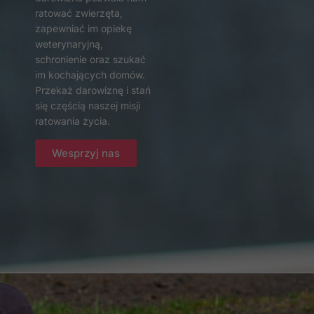
Doświadczenie
ratować zwierzęta,
Aby nasza strona
zapewniać im opiekę
internetowa
weterynaryjną,
działała jak
najlepiej podczas
schronienie oraz szukać
twojego
im kochających domów.
przejścia na nią.
Przekaż darowiznę i stań
Jeśli odrzucisz te
się częścią naszej misji
pliki cookie,
ratowania życia.
niektóre funkcje
znikną ze strony
Wesprzyj nas
internetowej.
Marketing
Udostępniając
swoje
zainteresowania i
zachowania
podczas
odwiedzania naszej
strony, zwiększasz