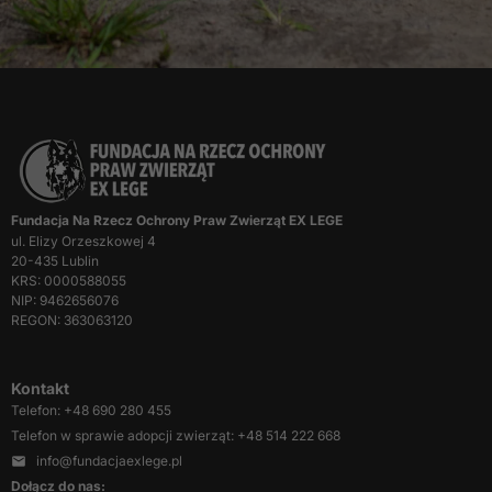
i strukturę
strony
internetowej,
na podstawie
tego, jak
strona jest
używana.
Doświadczenie
Fundacja Na Rzecz Ochrony Praw Zwierząt EX LEGE
ul. Elizy Orzeszkowej 4
Aby nasza strona
20-435 Lublin
internetowa
KRS: 0000588055
działała jak
NIP: 9462656076
najlepiej podczas
REGON: 363063120
twojego
przejścia na nią.
Jeśli odrzucisz te
Kontakt
pliki cookie,
Telefon: +48 690 280 455
niektóre funkcje
Telefon w sprawie adopcji zwierząt: +48 514 222 668
znikną ze strony
info@fundacjaexlege.pl
internetowej.
Dołącz do nas: