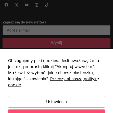
Marketing
Udostępniając
swoje
Zapisz się do newslettera
zainteresowania i
zachowania
podczas
odwiedzania naszej
Wyślij
strony, zwiększasz
szansę na
zobaczenie
Obsługujemy pliki cookies. Jeśli uważasz, że to
Fundacja EX LEGE © 2026
Polityka prywatności - RODO
spersonalizowanych
Regulamin darowizn
Zmień ustawienia cookies
jest ok, po prostu kliknij "Akceptuj wszystko".
treści i ofert.
Możesz też wybrać, jakie chcesz ciasteczka,
Wykonanie: Markowy Web
klikając "Ustawienia".
Przeczytaj naszą politykę
cookie
Nasi darczyńcy
Ustawienia
amso.pl