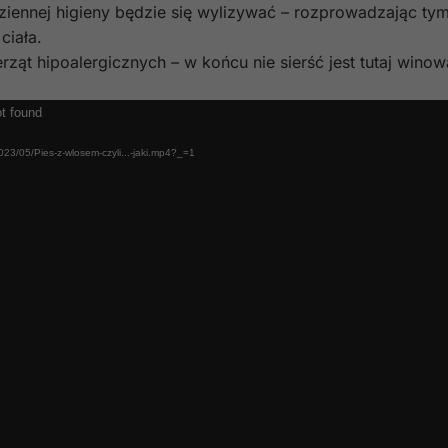
iennej higieny będzie się wylizywać – rozprowadzając ty
ciała.
ząt hipoalergicznych – w końcu nie sierść jest tutaj winow
ot found
023/05/Pies-z-wlosem-czyli...-jaki.mp4?_=1