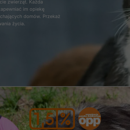
ie zwierząt. Każda
zapewniać im opiekę
Statystyka
kochających domów. Przekaż
Abyśmy mogli
wania życia.
poprawić
funkcjonalność
i strukturę
strony
internetowej,
na podstawie
tego, jak
strona jest
używana.
Doświadczenie
Aby nasza strona
internetowa
działała jak
najlepiej podczas
twojego
przejścia na nią.