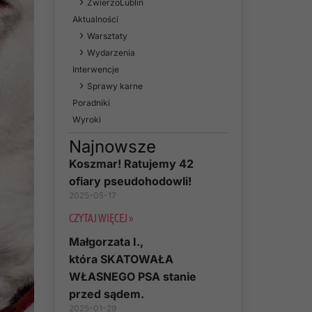
ZwierzoLublin
Aktualności
Warsztaty
Wydarzenia
Interwencje
Sprawy karne
Poradniki
Wyroki
Najnowsze
Koszmar! Ratujemy 42
ofiary pseudohodowli!
2025-05-17
CZYTAJ WIĘCEJ »
Małgorzata I.,
która SKATOWAŁA
WŁASNEGO PSA stanie
przed sądem.
2025-01-29