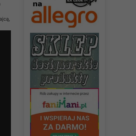
m
ajcą,