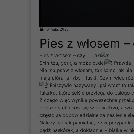
16 maja, 2023
Pies z włosem – 
Pies z włosem – czyli… jaki
Shih-tzu, york, a może pudel
Prawda je
Nie ma psów z włosem, tak samo jak nie 
mają pióra, a ryby – łuski. Czym więc róż
Fałszywie nazywany „psi włos” to ta
futerko, które ściśle przylega do psiego
Z czego więc wynika powszechne przekona
podszerstek unosi się w powietrzu, a wra
często są odpowiedzialne za nasilenie się
Należy jednak pamiętać, że w przypadku a
bądź naskórek, a dokładniej – białka w ni