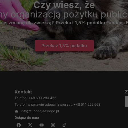
Czy wiesz, że
Jeśli odrzucisz te
pliki cookie,
my organizacją pożytku publi
niektóre funkcje
znikną ze strony
alej zmianę dla zwierząt! Przekaż 1,5% podatku Fundacji
internetowej.
Przekaż 1,5% podatku
Marketing
Udostępniając
swoje
zainteresowania i
zachowania
podczas
odwiedzania naszej
strony, zwiększasz
Kontakt
Z
szansę na
zobaczenie
Telefon: +48 690 280 455
spersonalizowanych
Telefon w sprawie adopcji zwierząt: +48 514 222 668
treści i ofert.
info@fundacjaexlege.pl
Dołącz do nas: