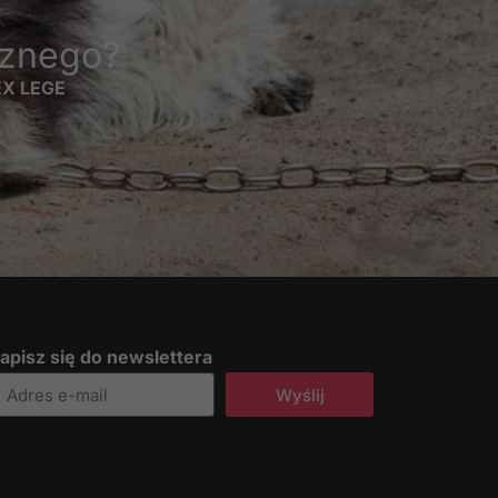
cznego?
 EX LEGE
apisz się do newslettera
Wyślij