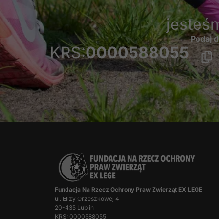
jesteś
Podaj d
KRS:
0000588055
Fundacja Na Rzecz Ochrony Praw Zwierząt EX LEGE
ul. Elizy Orzeszkowej 4
20-435 Lublin
KRS: 0000588055