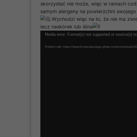
skorzystać nie może, więc w ramach codz
samym alergeny na powierzchni swojego 
Wychodzi więc na to, że nie ma zwier
lecz naskórek lub ślina
Odtwarzacz
Media error: Format(s) not supported or source(s) n
video
Pobierz plik: https://www.fundacjaexlege.pl/wp-content/uploads/2