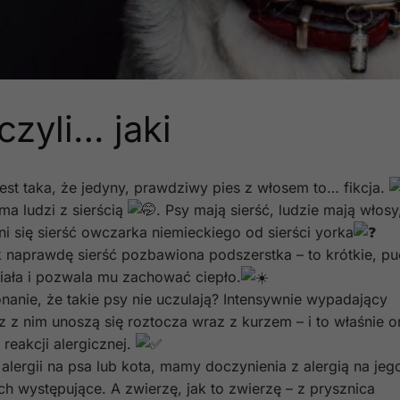
czyli… jaki
st taka, że jedyny, prawdziwy pies z włosem to… fikcja.
ma ludzi z sierścią
. Psy mają sierść, ludzie mają włosy
ni się sierść owczarka niemieckiego od sierści yorka
k naprawdę sierść pozbawiona podszerstka – to krótkie, pu
 ciała i pozwala mu zachować ciepło.
nie, że takie psy nie uczulają? Intensywnie wypadający
z z nim unoszą się roztocza wraz z kurzem – i to właśnie o
 reakcji alergicznej.
lergii na psa lub kota, mamy doczynienia z alergią na jego
ch występujące. A zwierzę, jak to zwierzę – z prysznica