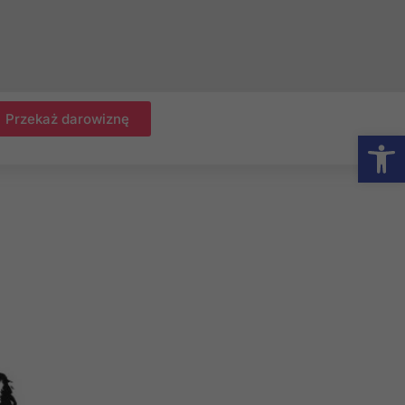
Przekaż darowiznę
Otwórz