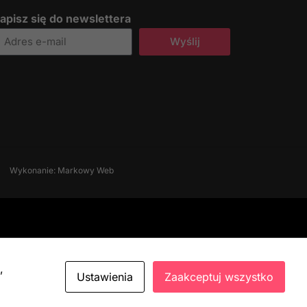
apisz się do newslettera
Wyślij
Wykonanie: Markowy Web
,
Ustawienia
Zaakceptuj wszystko