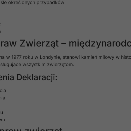
ciśle określonych przypadków
t
i
Praw Zwierząt – międzynarod
na w 1977 roku w Londynie, stanowi kamień milowy w histo
sługujące wszystkim zwierzętom.
nia Deklaracji:
cia
nia
ku
iem