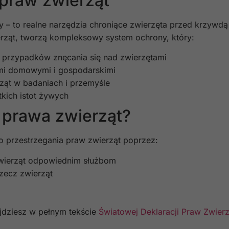
praw zwierząt
sy – to realne narzędzia chroniące zwierzęta przed krzywd
ierząt, tworzą kompleksowy system ochrony, który:
 przypadków znęcania się nad zwierzętami
ami domowymi i gospodarskimi
ząt w badaniach i przemyśle
kich istot żywych
prawa zwierząt?
o przestrzegania praw zwierząt poprzez:
wierząt odpowiednim służbom
rzecz zwierząt
ajdziesz w pełnym tekście
Światowej Deklaracji Praw Zwierz