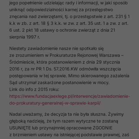
jego popełnienie udzielając rady i informacji, w jaki sposób
uniknąć odpowiedzialności karnej za przestępstwo
znęcania nad zwierzętami, tj. o przestępstwie z art. 231 § 1
k.k w zb. z art. 18 § 3 k.k. w zw. z art. 35 ust. 1 a zw. z art.
6 ust. 2 pkt 18 ustawy o ochronie zwierząt z dnia 21
sierpnia 1997 r.
Niestety zawiadomienie nasze nie spotkało się
ze zrozumieniem w Prokuraturze Rejonowej Warszawa –
Śródmieście, która postanowieniem z dnia 29 stycznia
2016 r, za nr PR 1 Ds. 57.2016.KW odmówiła wszczęcia
postępowania w tej sprawie. Mimo skierowanego zażalenia
Sąd utrzymał zaskarżone postanowienie w mocy.
Link do info z 2015 roku:
https://www.fundacjaexlege.pl/interwencje/zawiadomienie-
do-prokuratury-generalnej-w-sprawie-karpii/
Nadal uważamy, że decyzja ta nie była słuszna. Żywimy
głęboką nadzieję, że tym razem wytyczne te zostaną
USUNIĘTE lub przynajmniej opracowane ZGODNIE
z brzmieniem ustawy na istniejącej podstawie prawnej, zaś