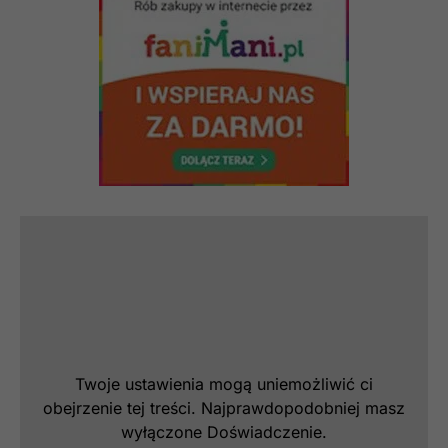
Konieczne
Te pliki cookie
nie są
opcjonalne. Są
one potrzebne
do
funkcjonowania
strony
internetowej.
Twoje ustawienia mogą uniemożliwić ci
obejrzenie tej treści. Najprawdopodobniej masz
Statystyka
wyłączone Doświadczenie.
Abyśmy mogli