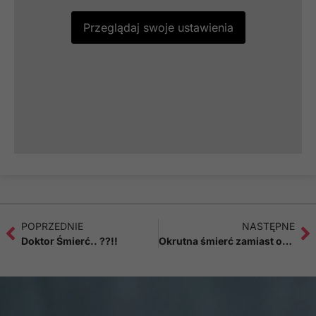
poprawić
funkcjonalność
Przeglądaj swoje ustawienia
i strukturę
strony
internetowej,
na podstawie
tego, jak
strona jest
używana.
Doświadczenie
Aby nasza strona
internetowa
działała jak
POPRZEDNIE
NASTĘPNE
najlepiej podczas
Doktor Śmierć.. ??!!
Okrutna śmierć zamiast opłatka
twojego
przejścia na nią.
Jeśli odrzucisz te
pliki cookie,
niektóre funkcje
znikną ze strony