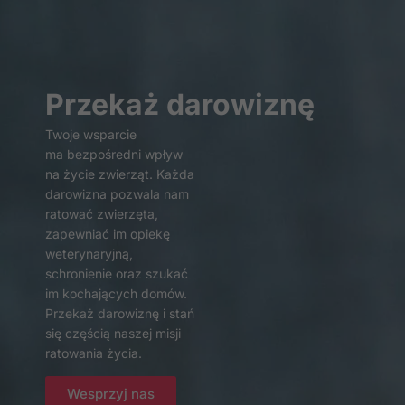
internetowej.
Marketing
Przekaż darowiznę
Udostępniając
swoje
zainteresowania i
Twoje wsparcie
zachowania
ma bezpośredni wpływ
podczas
na życie zwierząt. Każda
odwiedzania naszej
darowizna pozwala nam
strony, zwiększasz
ratować zwierzęta,
szansę na
zapewniać im opiekę
zobaczenie
weterynaryjną,
spersonalizowanych
schronienie oraz szukać
treści i ofert.
im kochających domów.
Przekaż darowiznę i stań
się częścią naszej misji
ratowania życia.
Wesprzyj nas