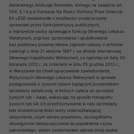
Generalnego Andrzeja Seremeta, którego na zasadzie art.
304. § 1 k.p.k Fundacja Na Rzecz Ochrony Praw Zwierząt
EX LEGE zawiadomiła o możliwości przekroczenia
uprawnień przez funkcjonariuszy publicznych,
a mianowicie osoby sprawujące funkcję Głównego Lekarza
Weterynarii, poprzez opracowanie i opublikowanie
bez podstawy prawnej wbrew zapisom ustawy o ochronie
zwierząt z dnia 21 sierpnia 1997 r. na stronie internetowej
Głównego Inspektoratu Weterynarii, co najmniej od daty 30
listopada 2012 r. ze zmianami w dniu 05 grudnia 2013 r.,
w Warszawie do chwili opracowania zawiadomienia,
Wytycznych Głównego Lekarza Weterynarii w sprawie
postępowania z żywymi rybami będącymi przedmiotem
sprzedaży detalicznej, w których zaleca on sprzedaż
żywych ryb – karpi, wskazując na sposób transportu
żywych ryb lub ich przetrzymywanie w celu sprzedaży
bez dostatecznej ilości wody uniemożliwiającej
oddychanie, czym wbrew prawnemu, szczególnemu
obowiązkowi niedopuszczenia do popełnienia czynu
zabronionego, swoim zaniechaniem ułatwia innej osobie