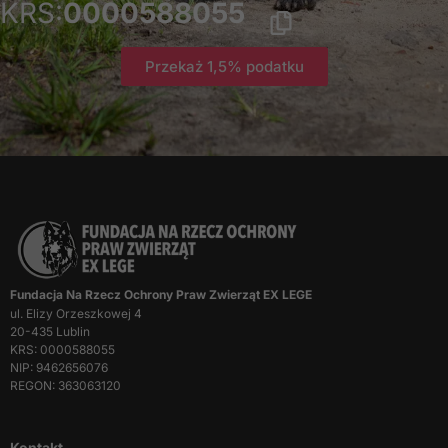
KRS:
0000588055
Przekaż 1,5% podatku
Fundacja Na Rzecz Ochrony Praw Zwierząt EX LEGE
ul. Elizy Orzeszkowej 4
20-435 Lublin
KRS: 0000588055
NIP: 9462656076
REGON: 363063120
Kontakt