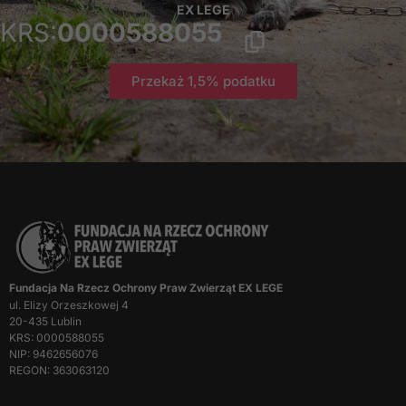
EX LEGE
znikną ze strony
KRS:
0000588055
internetowej.
Przekaż 1,5% podatku
Marketing
Udostępniając
swoje
zainteresowania i
zachowania
podczas
odwiedzania naszej
strony, zwiększasz
szansę na
zobaczenie
spersonalizowanych
Fundacja Na Rzecz Ochrony Praw Zwierząt EX LEGE
treści i ofert.
ul. Elizy Orzeszkowej 4
20-435 Lublin
KRS: 0000588055
NIP: 9462656076
REGON: 363063120