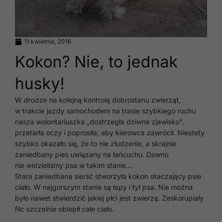
11 kwietnia, 2016
Kokon? Nie, to jednak
husky!
W drodze na kolejną kontrolę dobrostanu zwierząt,
w trakcie jazdy samochodem na trasie szybkiego ruchu
nasza wolontariuszka „dostrzegła dziwne zjawisko”,
przetarła oczy i poprosiła, aby kierowca zawrócił. Niestety
szybko okazało się, że to nie złudzenie, a skrajnie
zaniedbany pies uwiązany na łańcuchu. Dawno
nie widzieliśmy psa w takim stanie….
Stara zaniedbana sierść stworzyła kokon otaczający psie
ciało. W najgorszym stanie są łapy i tył psa. Nie można
było nawet stwierdzić jakiej płci jest zwierzę. Zeskorupiały
filc szczelnie oblepił całe ciało.