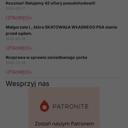
Koszmar! Ratujemy 42 ofiary pseudohodowli!
2025-05-17
CZYTAJ WIĘCEJ »
Małgorzata I., która SKATOWAŁA WŁASNEGO PSA stanie
przed sądem.
2025-01-29
CZYTAJ WIĘCEJ »
Rozprawa w sprawie zaniedbanego yorka
2025-01-29
CZYTAJ WIĘCEJ »
Wesprzyj nas