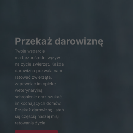
Przekaż darowiznę
Twoje wsparcie
ma bezpośredni wpływ
Konieczne
na życie zwierząt. Każda
Te pliki cookie
darowizna pozwala nam
nie są
ratować zwierzęta,
opcjonalne. Są
zapewniać im opiekę
one potrzebne
weterynaryjną,
do
schronienie oraz szukać
funkcjonowania
im kochających domów.
strony
internetowej.
Przekaż darowiznę i stań
się częścią naszej misji
ratowania życia.
Statystyka