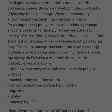
Po długiej rozmowie z właścicielką psa sunia trafiła
pod naszą opiekę. Boimy się nawet pomyśleć, co byłoby
gdybyśmy jej nie dostrzegli. Wysokie temperatury
z pewnością by ją zabiły. Kasia jest już w klinice.
Po wielogodzinnej pracy sztabu osób udało się usunąć
znaczną część zbitej skorupy. Wolimy nie zdradzać
szczegółów, co kryło się w tych straszliwych zlepach. Cała
skóra jest odparzona, w niektórych miejscach pojawiły się
rany. Zostało rozpoczęte leczenie, które mamy nadzieję
przyniesie znaczną ulgę suni. Odmieńmy razem jej życie.
Apelujemy do Państwa o wsparcie dla niej. Kasia
potrzebuje wszystkiego m.in.:
– środków finansowych na opłacenie leczenia pobytu
w klinice
– suchej karmy typu Dermatosis
– obroży przeciw pasożytom typu Foresto
– legowiska
– szelek
– smyczy typu flexi
[Best_Wordpress_Gallery id=”14″ gal_title=”kasia”]